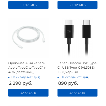
В КОРЗИНУ
В КОРЗИНУ
Оригинальный кабель
Кабель Xiaomi USB Type-
Apple TypeC to TypeC 1 m
C - USB Type-C (AL308E)
48w (плетеный),
1.5 м, черный
оригинал
На складе (от 1 дня)
На складе (от 1 дня)
2 290
руб.
890
руб.
ЗАКАЗАТЬ
ЗАКАЗАТЬ