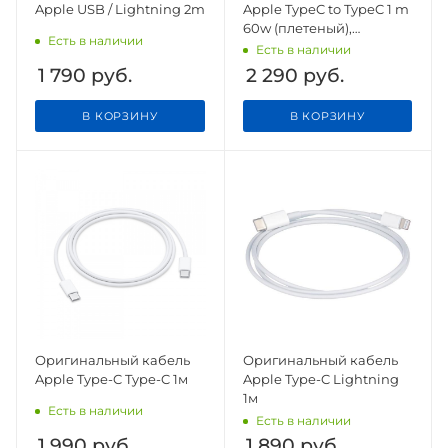
Apple USB / Lightning 2m
Apple TypeC to TypeC 1 m
60w (плетеный),
Есть в наличии
оригинал
Есть в наличии
1 790
руб.
2 290
руб.
В КОРЗИНУ
В КОРЗИНУ
Оригинальный кабель
Оригинальный кабель
Apple Type-C Type-C 1м
Apple Type-C Lightning
1м
Есть в наличии
Есть в наличии
1 990
руб.
1 890
руб.