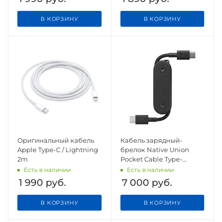
В КОРЗИНУ
В КОРЗИНУ
Оригинальный кабель
Кабель зарядный-
Apple Type-C / Lightning
брелок Native Union
2m
Pocket Cable Type-
C/Type-C, черный
Есть в наличии
Есть в наличии
1 990
руб.
7 000
руб.
В КОРЗИНУ
В КОРЗИНУ