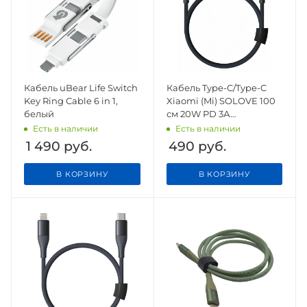
Кабель uBear Life Switch
Кабель Type-C/Type-C
Key Ring Cable 6 in 1,
Xiaomi (Mi) SOLOVE 100
белый
см 20W PD 3А
нейлоновая оплетка
Есть в наличии
Есть в наличии
(DW3 Dark Grey), темно-
1 490
руб.
490
руб.
серый
В КОРЗИНУ
В КОРЗИНУ