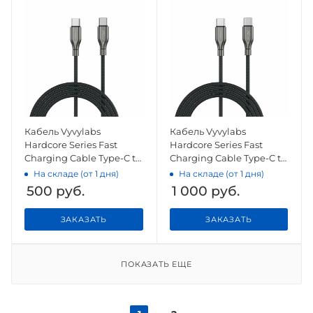
Кабель Vyvylabs
Кабель Vyvylabs
Hardcore Series Fast
Hardcore Series Fast
Charging Cable Type-C to
Charging Cable Type-C to
Type-C 60W Dark Gray
Type-C 240W 2M Dark
На складе (от 1 дня)
На складе (от 1 дня)
Gray
500
руб.
1 000
руб.
ЗАКАЗАТЬ
ЗАКАЗАТЬ
ПОКАЗАТЬ ЕЩЕ