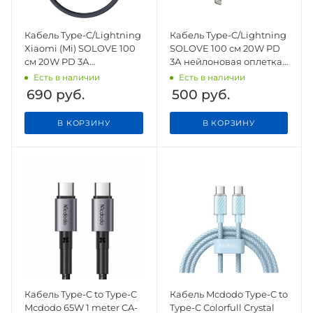
Кабель Type-C/Lightning
Кабель Type-C/Lightning
Xiaomi (Mi) SOLOVE 100
SOLOVE 100 см 20W PD
см 20W PD 3А
3А нейлоновая оплетка
нейлоновая оплетка
(DW5 Green), зеленый
Есть в наличии
Есть в наличии
(DW5 Dark Grey),темно-
690
руб.
500
руб.
серый
В КОРЗИНУ
В КОРЗИНУ
Кабель Type-C to Type-C
Кабель Mcdodo Type-C to
Mcdodo 65W 1 meter CA-
Type-C Colorfull Crystal