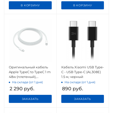
В КОРЗИНУ
В КОРЗИНУ
Оригинальный кабель
Кабель Xiaomi USB Type-
Apple TypeC to TypeC 1 m
C - USB Type-C (AL308E)
48w (плетеный),
1.5 м, черный
оригинал
На складе (от 1 дня)
На складе (от 1 дня)
2 290
руб.
890
руб.
ЗАКАЗАТЬ
ЗАКАЗАТЬ