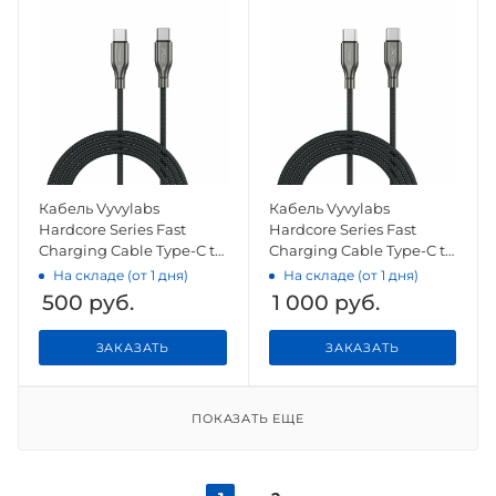
Кабель Vyvylabs
Кабель Vyvylabs
Hardcore Series Fast
Hardcore Series Fast
Charging Cable Type-C to
Charging Cable Type-C to
Type-C 60W Dark Gray
Type-C 240W 2M Dark
На складе (от 1 дня)
На складе (от 1 дня)
Gray
500
руб.
1 000
руб.
ЗАКАЗАТЬ
ЗАКАЗАТЬ
ПОКАЗАТЬ ЕЩЕ