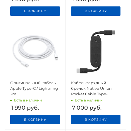
В КОРЗИНУ
В КОРЗИНУ
Оригинальный кабель
Кабель зарядный-
Apple Type-C / Lightning
брелок Native Union
2m
Pocket Cable Type-
C/Type-C, черный
Есть в наличии
Есть в наличии
1 990
руб.
7 000
руб.
В КОРЗИНУ
В КОРЗИНУ