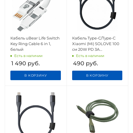
Кабель uBear Life Switch
Кабель Type-C/Type-C
Key Ring Cable 6 in 1,
Xiaomi (Mi) SOLOVE 100
белый
см 20W PD 3А
нейлоновая оплетка
Есть в наличии
Есть в наличии
(DW3 Dark Grey), темно-
1 490
руб.
490
руб.
серый
В КОРЗИНУ
В КОРЗИНУ