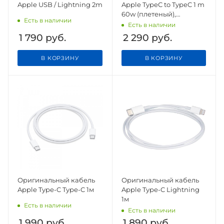
Apple USB / Lightning 2m
Apple TypeC to TypeC 1 m
60w (плетеный),
Есть в наличии
оригинал
Есть в наличии
1 790
руб.
2 290
руб.
В КОРЗИНУ
В КОРЗИНУ
Оригинальный кабель
Оригинальный кабель
Apple Type-C Type-C 1м
Apple Type-C Lightning
1м
Есть в наличии
Есть в наличии
1 990
руб.
1 890
руб.