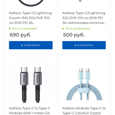
Кабель Type-C/Lightning
Кабель Type-C/Lightning
Xiaomi (Mi) SOLOVE 100
SOLOVE 100 см 20W PD
см 20W PD 3А
3А нейлоновая оплетка
нейлоновая оплетка
(DW5 Green), зеленый
Есть в наличии
Есть в наличии
(DW5 Dark Grey),темно-
690
руб.
500
руб.
серый
В КОРЗИНУ
В КОРЗИНУ
Кабель Type-C to Type-C
Кабель Mcdodo Type-C to
Mcdodo 65W 1 meter CA-
Type-C Colorfull Crystal