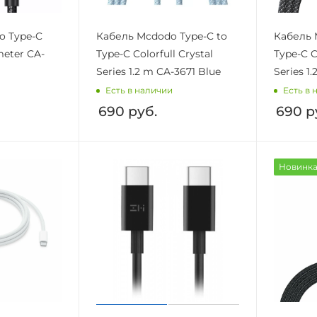
o Type-C
Кабель Mcdodo Type-C to
Кабель 
eter CA-
Type-C Colorfull Crystal
Type-C C
Series 1.2 m CA-3671 Blue
Series 1
Есть в наличии
Есть в 
690
руб.
690
р
Новинк