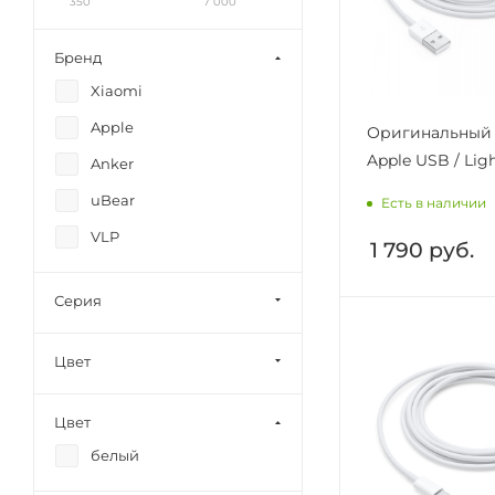
350
7 000
Бренд
Xiaomi
Apple
Оригинальный 
Apple USB / Lig
Anker
uBear
Есть в наличии
VLP
1 790
руб.
Серия
Цвет
Цвет
белый