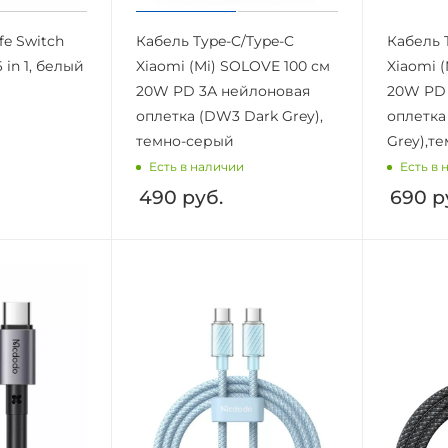
fe Switch
Кабель Type-C/Type-C
Кабель 
 in 1, белый
Xiaomi (Mi) SOLOVE 100 см
Xiaomi 
20W PD 3А нейлоновая
20W PD 
оплетка (DW3 Dark Grey),
оплетка
темно-серый
Grey),т
Есть в наличии
Есть в 
490
руб.
690
р