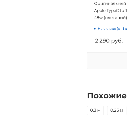
Оригинальный 
Apple TypeC to 
48w (плетеный)
На складе (от 1 
2 290
руб.
Похожие
0.3 м
0.25 м