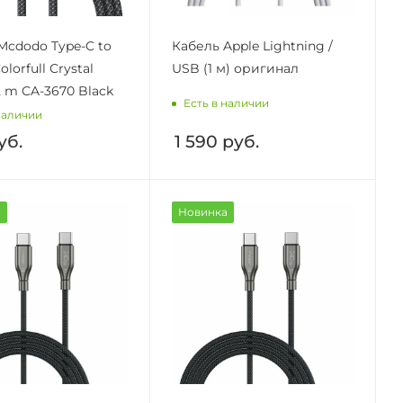
Mcdodo Type-C to
Кабель Apple Lightning /
olorfull Crystal
USB (1 м) оригинал
.2 m CA-3670 Black
Есть в наличии
наличии
уб.
1 590
руб.
а
Новинка