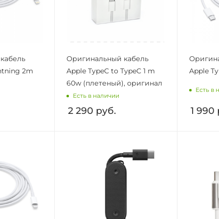
кабель
Оригинальный кабель
Оригин
htning 2m
Apple TypeC to TypeC 1 m
Apple Ty
60w (плетеный), оригинал
Есть в 
Есть в наличии
2 290
руб.
1 990