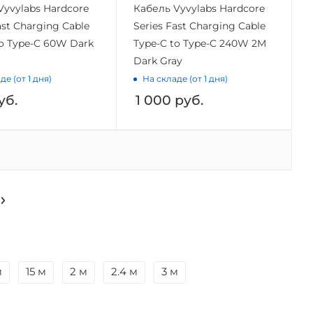
Vyvylabs Hardcore
Кабель Vyvylabs Hardcore
ast Charging Cable
Series Fast Charging Cable
to Type-C 60W Dark
Type-C to Type-C 240W 2M
Dark Gray
де (от 1 дня)
На складе (от 1 дня)
уб.
1 000
руб.
м
15 м
2 м
2.4 м
3 м