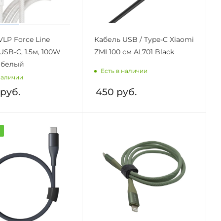
VLP Force Line
Кабель USB / Type-C Xiaomi
USB-C, 1.5м, 100W
ZMI 100 см AL701 Black
, белый
Есть в наличии
наличии
руб.
450
руб.
а