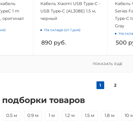
кабель
Кабель Xiaomi USB Type-C -
Кабель 
TypeC 1 m
USB Type-C (AL308E) 1.5 м,
Series F
, оригинал
черный
Type-C 
Gray
дня)
На складе (от 1 дня)
На скла
890
руб.
500
р
ПОКАЗАТЬ ЕЩЕ
1
2
 подборки товаров
0.5 м
0.9 м
1 м
1.2 м
1.5 м
1.8 м
10 