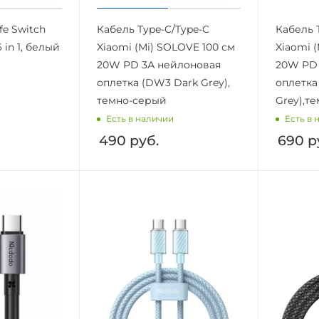
fe Switch
Кабель Type-C/Type-C
Кабель 
 in 1, белый
Xiaomi (Mi) SOLOVE 100 см
Xiaomi 
20W PD 3А нейлоновая
20W PD 
оплетка (DW3 Dark Grey),
оплетка
темно-серый
Grey),т
Есть в наличии
Есть в 
490
руб.
690
р