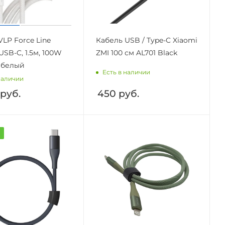
VLP Force Line
Кабель USB / Type-C Xiaomi
USB-C, 1.5м, 100W
ZMI 100 см AL701 Black
, белый
Есть в наличии
наличии
руб.
450
руб.
а