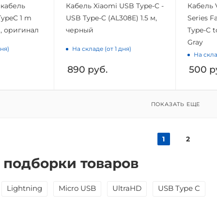
кабель
Кабель Xiaomi USB Type-C -
Кабель 
TypeC 1 m
USB Type-C (AL308E) 1.5 м,
Series F
, оригинал
черный
Type-C 
Gray
дня)
На складе (от 1 дня)
На скла
890
руб.
500
р
ПОКАЗАТЬ ЕЩЕ
1
2
 подборки товаров
Lightning
Micro USB
UltraHD
USB Type C