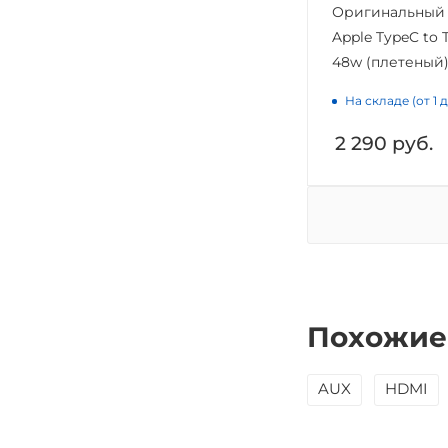
Оригинальный 
Apple TypeC to 
48w (плетеный)
На складе (от 1 
2 290
руб.
Похожие
AUX
HDMI