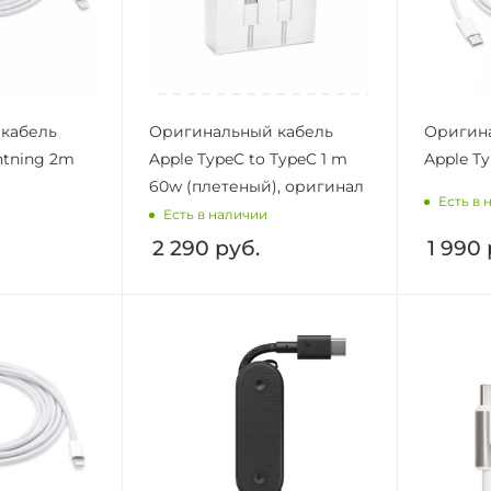
кабель
Оригинальный кабель
Оригин
htning 2m
Apple TypeC to TypeC 1 m
Apple Ty
60w (плетеный), оригинал
Есть в 
Есть в наличии
2 290
руб.
1 990