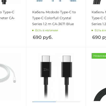
o Type-C
Кабель Mcdodo Type-C to
Кабель 
eter CA-
Type-C Colorfull Crystal
Type-C C
Series 1.2 m CA-3671 Blue
Series 1
Есть в наличии
Есть в 
690
руб.
690
р
Новинк