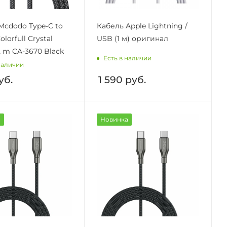
Mcdodo Type-C to
Кабель Apple Lightning /
olorfull Crystal
USB (1 м) оригинал
.2 m CA-3670 Black
Есть в наличии
наличии
уб.
1 590
руб.
а
Новинка