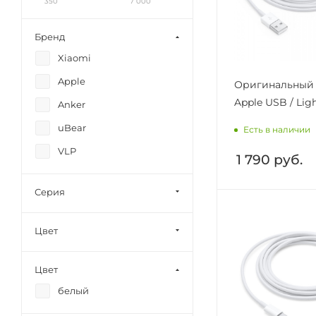
350
7 000
Бренд
Xiaomi
Apple
Оригинальный 
Apple USB / Lig
Anker
uBear
Есть в наличии
VLP
1 790
руб.
Серия
Цвет
Цвет
белый