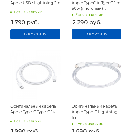
Apple USB / Lightning 2m
Apple TypeC to TypeC 1 m
60w (плетеный),
Есть в наличии
оригинал
Есть в наличии
1 790
руб.
2 290
руб.
В КОРЗИНУ
В КОРЗИНУ
Оригинальный кабель
Оригинальный кабель
Apple Type-C Type-C 1м
Apple Type-C Lightning
1м
Есть в наличии
Есть в наличии
1 990
руб.
1 890
руб.