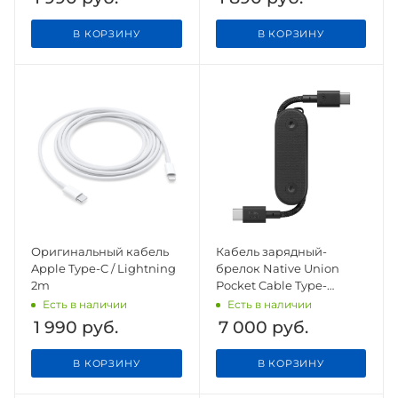
В КОРЗИНУ
В КОРЗИНУ
Оригинальный кабель
Кабель зарядный-
Apple Type-C / Lightning
брелок Native Union
2m
Pocket Cable Type-
C/Type-C, черный
Есть в наличии
Есть в наличии
1 990
руб.
7 000
руб.
В КОРЗИНУ
В КОРЗИНУ