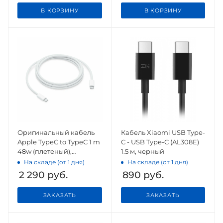
В КОРЗИНУ
В КОРЗИНУ
Оригинальный кабель
Кабель Xiaomi USB Type-
Apple TypeC to TypeC 1 m
C - USB Type-C (AL308E)
48w (плетеный),
1.5 м, черный
оригинал
На складе (от 1 дня)
На складе (от 1 дня)
2 290
руб.
890
руб.
ЗАКАЗАТЬ
ЗАКАЗАТЬ