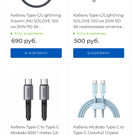
Кабель Type-C/Lightning
Кабель Type-C/Lightning
Xiaomi (Mi) SOLOVE 100
SOLOVE 100 см 20W PD
см 20W PD 3А
3А нейлоновая оплетка
нейлоновая оплетка
(DW5 Green), зеленый
Есть в наличии
Есть в наличии
(DW5 Dark Grey),темно-
690
руб.
500
руб.
серый
В КОРЗИНУ
В КОРЗИНУ
Кабель Type-C to Type-C
Кабель Mcdodo Type-C to
Mcdodo 65W 1 meter CA-
Type-C Colorfull Crystal