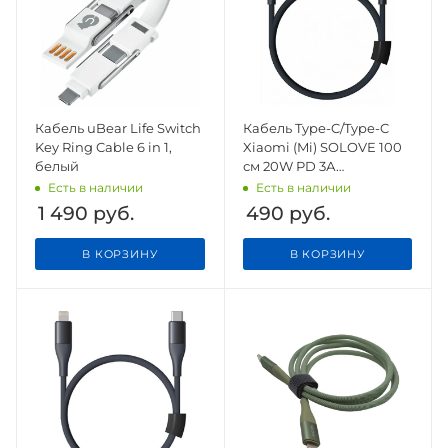
Кабель uBear Life Switch
Кабель Type-C/Type-C
Key Ring Cable 6 in 1,
Xiaomi (Mi) SOLOVE 100
белый
см 20W PD 3А
нейлоновая оплетка
Есть в наличии
Есть в наличии
(DW3 Dark Grey), темно-
1 490
руб.
490
руб.
серый
В КОРЗИНУ
В КОРЗИНУ