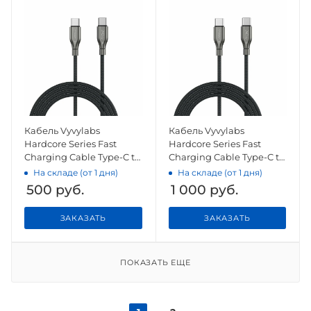
Кабель Vyvylabs
Кабель Vyvylabs
Hardcore Series Fast
Hardcore Series Fast
Charging Cable Type-C to
Charging Cable Type-C to
Type-C 60W Dark Gray
Type-C 240W 2M Dark
На складе (от 1 дня)
На складе (от 1 дня)
Gray
500
руб.
1 000
руб.
ЗАКАЗАТЬ
ЗАКАЗАТЬ
ПОКАЗАТЬ ЕЩЕ